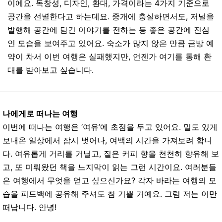
이에요
.
독창성
,
디자인
,
환대
,
가격이라는
4
가지
기준으로
공간을
선별한다고
하는데요
.
중개에
충실하면서도
,
저널을
발행해
공간에 담긴 이야기를 전
하는
등
좋은
공간에
진심
인
모습을
보여주고
있어요
.
숙소가
많지
않은
만큼
금방
예
약이
차서
이번
여행은
실패했지만
,
언젠가
여기를
통해
환
대를
받아보고
싶습니다
.
나에게로 떠나는 여행
이번에
떠나는
여행은
‘
여유
’
에
초점을
두고
있어요
.
밀도
있게
보내온
일상에서
잠시
벗어나
,
여백의
시간을
가져보려
합니
다
.
여유롭게
거리를
거닐고
,
짙은
커피
향을
천천히
향유해
보
고
,
또
미뤄왔던
책을
느지막이
읽는
그런
시간이요
.
여러분들
은
여행에서
무엇을
얻고
싶으신가요
?
각자
바라는
여행의 모
습을
피드백에
공유해
주셔도
참
기쁠
거예요
.
그럼
저는
이만
떠납니다
.
안녕
!