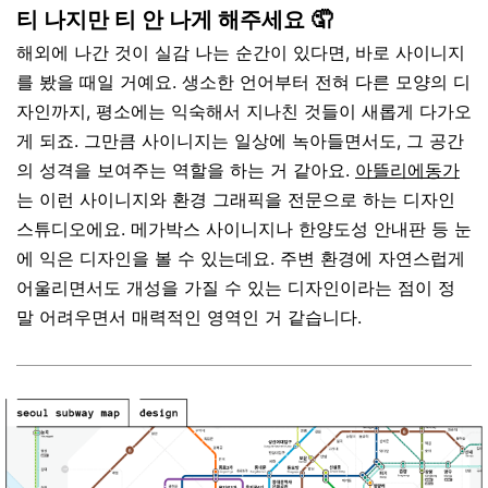
티 나지만 티 안 나게 해주세요 🤦
해외에
나간
것이
실감
나는
순간이
있다면
,
바로
사이니지
를
봤을
때일
거예요
.
생소한
언어부터
전혀
다른
모양의
디
자인까지
,
평소에는
익숙해서
지나친
것들이
새롭게
다가오
게
되죠
.
그만큼
사이니지는
일상에
녹아들면서도
,
그
공간
의
성격을
보여주는
역할을
하는
거
같아요
.
아뜰리에동가
는
이런
사이니지와
환경
그래픽을
전문으로
하는
디자인
스튜디오에요
.
메가박스
사이니지나
한양도성
안내판
등
눈
에
익은
디자인을
볼
수
있는데요
.
주변
환경에
자연스럽게
어울리면서도
개성을
가질
수
있는
디자인이라는
점이
정
말
어려우면서
매력적인
영역인
거
같습니다
.