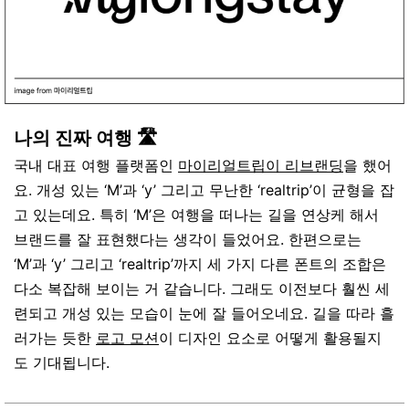
나의 진짜 여행 🛣
국내
대표
여행
플랫폼인
마이리얼트립이
리브랜딩
을
했어
요
.
개성
있는
‘M’
과
‘y’
그리고
무난한
‘realtrip’
이
균형을
잡
고
있는데요
.
특히
‘M’
은
여행을
떠나는
길을
연상케
해서
브랜드를
잘
표현했다는
생각이
들었어요
.
한편으로는
‘M’
과
‘y’
그리고
‘realtrip’
까지
세
가지
다른
폰트의
조합은
다소
복잡해
보이는
거
같습니다
.
그래도
이전보다
훨씬
세
련되고
개성
있는
모습이
눈에
잘
들어오네요
.
길을
따라
흘
러가는
듯한
로고
모션
이
디자인
요소로
어떻게
활용될지
도
기대됩니다
.