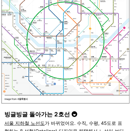
빙글빙글 돌아가는 2호선 🚇
서울
지하철
노선도
가
바뀌었어요
.
수직
,
수평
, 45
도로
표