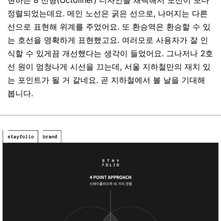
현하는
8
선형
(Octoliner)
디자인을
채택해서
노선이
보다
정렬되었는데요
.
메인
노선은
굵은
선으로
,
나머지는
다른
선으로
표현해
위계를
주었어요
.
또
환승역은
환승할
수
있
는
호선을
명확하게
표현했고요
.
여러모로
사용자가
잘
인
식할
수
있게끔
개선했다는
생각이
들었어요
.
그나저나
2
호
선
원이
엄청나게
시선을
끄는데
,
서울
지하철만의
재치
있
는
포인트가
될
거
같네요
.
곧
지하철에서
볼
날을
기대해
봅니다
.