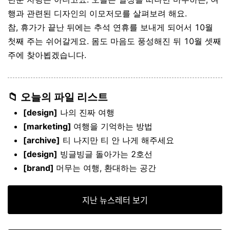
행과 관련된 디자인의 이모저모를 살펴보려 해요.
참
,
휴가가
끝난
뒤에는
추석
연휴를
보내게
되어서
10
월
첫째
주는
쉬어갈게요
.
몸도
마음도
풍성해진
뒤
10
월
셋째
주에
찾아뵙겠습니다
.
📁 오늘의 파일 리스트
[design]
나의 진짜 여행
[marketing]
여행을 기억하는 방법
[archive]
티 나지만 티 안 나게 해주세요
[design]
빙글빙글 돌아가는 2호선
[brand]
머무는 여행, 환대하는 공간
지난 뉴스레터 보기