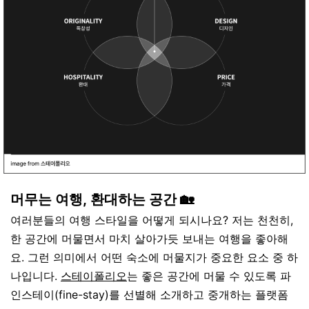
머무는 여행, 환대하는 공간 🏡
여러분들의
여행
스타일을
어떻게
되시나요
?
저는
천천히
,
한
공간에
머물면서
마치
살아가듯
보내는
여행을
좋아해
요
.
그런
의미에서
어떤
숙소에
머물지가
중요한
요소
중
하
나입니다
.
스테이폴리오
는
좋은
공간에
머물
수
있도록
파
인스테이
(fine-stay)
를
선별해
소개하고
중개하는
플랫폼