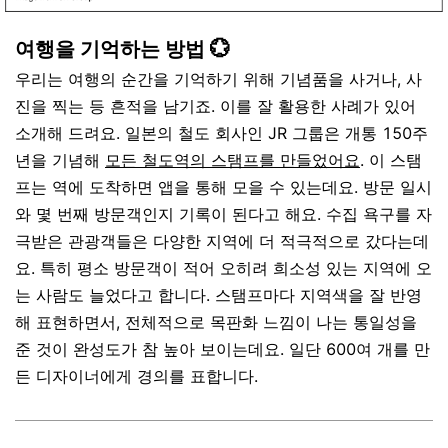
여행을 기억하는 방법 💮
우리는 여행의 순간을 기억하기 위해 기념품을 사거나, 사
진을 찍는 등 흔적을 남기죠. 이를 잘 활용한 사례가 있어
소개해 드려요. 일본의
철도
회사인
JR 그룹은
개통
150
주
년을
기념해
모든
철도역의
스탬프를
만들었어요
.
이
스탬
프는
역에
도착하면
앱을
통해
모을
수
있는데요
.
방문
일시
와
몇
번째
방문객인지
기록이
된다고
해요
.
수집
욕구를
자
극받은
관광객들은
다양한
지역에
더
적극적으로
갔다는데
요
.
특히
평소
방문객이
적어
오히려
희소성
있는
지역에
오
는
사람도
늘었다고
합니다
.
스탬프마다
지역색을
잘
반영
해
표현하면서
,
전체적으로
목판화
느낌이
나는
통일성을
준
것이
완성도가
참
높아
보이는데요
.
일단
600
여
개를
만
든
디자이너에게
경의를
표합니다
.